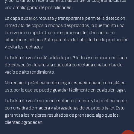
y, por lo tanto, ofrece a los entusiastas del bricolaje ambiciosos
in
una amplia gama de posibilidades.
pe
La capa superior, robusta y transparente, permite la detección
La
inmediata de capas o chapas desplazadas, lo que facilita una
re
intervención rápida durante el proceso de fabricación en
ma
situaciones críticas. Esto garantiza la fiabilidad de la producción
y evita los rechazos.
La bolsa de vacío está soldada por 3 lados y contiene una línea
de extracción de aire a la que está conectada una bomba de
vacío de alto rendimiento.
No requiere prácticamente ningún espacio cuando no está en
uso, por lo que se puede guardar fácilmente en cualquier lugar.
La bolsa de vacío se puede sellar fácilmente y herméticamente
con una tira de madera y abrazaderas de su propio taller. Esto
garantiza los mejores resultados de prensado, algo que los
clientes agradecen.