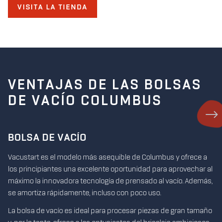
VISITA LA TIENDA
VENTAJAS DE LAS BOLSAS
DE VACÍO COLUMBUS
BOLSA DE VACÍO
B
00
Vacustart es el modelo más asequible de Columbus y ofrece a
La
los principiantes una excelente oportunidad para aprovechar al
% 
máximo la innovadora tecnología de prensado al vacío. Además,
co
se amortiza rápidamente, incluso con poco uso.
lu
s
co
La bolsa de vacío es ideal para procesar piezas de gran tamaño
de