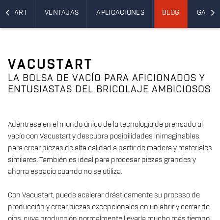
CUSTART
VENTAJAS
APLICACIONES
BLOG
GALER
VACUSTART
LA BOLSA DE VACÍO PARA AFICIONADOS Y
ENTUSIASTAS DEL BRICOLAJE AMBICIOSOS
Adéntrese en el mundo único de la tecnología de prensado al
vacío con Vacustart y descubra posibilidades inimaginables
para crear piezas de alta calidad a partir de madera y materiales
similares. También es ideal para procesar piezas grandes y
ahorra espacio cuando no se utiliza.
Con Vacustart, puede acelerar drásticamente su proceso de
producción y crear piezas excepcionales en un abrir y cerrar de
ojos, cuya producción normalmente llevaría mucho más tiempo.