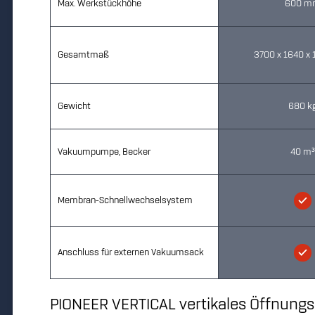
Max. Werkstückhöhe
600 m
Gesamtmaß
3700 x 1640 x
Gewicht
680 k
Vakuumpumpe, Becker
40 m
Membran-Schnellwechselsystem
Anschluss für externen Vakuumsack
PIONEER VERTICAL vertikales Öffnung