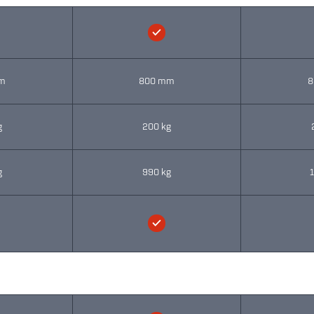
m
800 mm
8
g
200 kg
g
990 kg
1