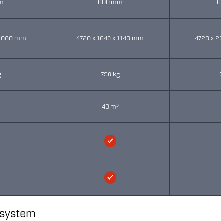
m
600 mm
6
 1080 mm
4720 x 1640 x 1140 mm
4720 x 2
g
790 kg
³
40 m³
ssystem