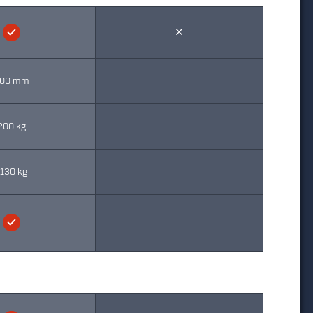
00 mm
200 kg
130 kg