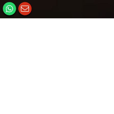
KEY-FEATURES
DER INFINITY-
VAKUUMTISCH
Der Infinity-Vakuumtisch ist eine meisterliche Mischung
zwischen einer auf Unendlichkeit ausgerichteten Nutzfläche,
maximaler Flexibilität durch mehrere Absaugzonen sowie einer
enorm kosteneffizienten Konstruktion. Dank der nach oben
offenen Bauweise ist eine Beschickung sowie eine Entnahme