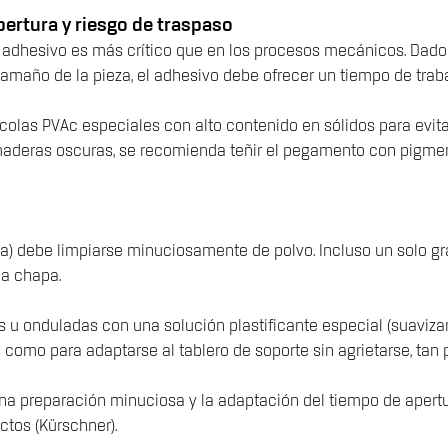
ertura y riesgo de traspaso
del adhesivo es más crítico que en los procesos mecánicos. Dad
amaño de la pieza, el adhesivo debe ofrecer un tiempo de traba
ice colas PVAc especiales con alto contenido en sólidos para evit
as maderas oscuras, se recomienda teñir el pegamento con pigme
ería) debe limpiarse minuciosamente de polvo. Incluso un solo g
la chapa.
 u onduladas con una solución plastificante especial (suaviza
 como para adaptarse al tablero de soporte sin agrietarse, tan 
una preparación minuciosa y la adaptación del tiempo de apert
ctos (Kürschner).