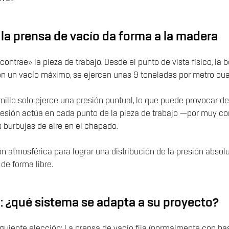
 la prensa de vacío da forma a la madera
ntrae» la pieza de trabajo. Desde el punto de vista físico, la 
Con un vacío máximo, se ejercen unas 9 toneladas por metro cua
nillo solo ejerce una presión puntual, lo que puede provocar d
a presión actúa en cada punto de la pieza de trabajo —por muy 
s burbujas de aire en el chapado.
n atmosférica para lograr una distribución de la presión absol
e forma libre.
o: ¿qué sistema se adapta a su proyecto?
guiente elección: La prensa de vacío fija (normalmente con bast