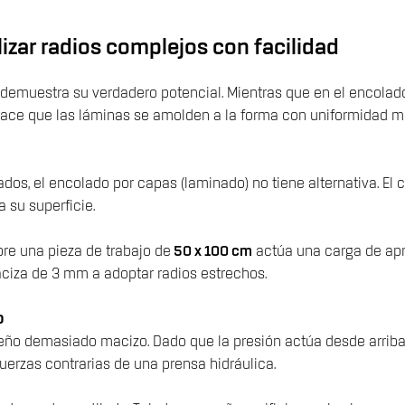
lizar radios complejos con facilidad
emuestra su verdadero potencial. Mientras que en el encolado
acío hace que las láminas se amolden a la forma con uniformidad 
os, el encolado por capas (laminado) no tiene alternativa. El
 su superficie.
bre una pieza de trabajo de
50 x 100 cm
actúa una carga de apr
ciza de 3 mm a adoptar radios estrechos.
o
iseño demasiado macizo. Dado que la presión actúa desde arriba 
erzas contrarias de una prensa hidráulica.