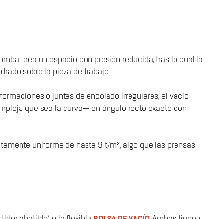
bomba crea un espacio con presión reducida, tras lo cual la
drado sobre la pieza de trabajo.
eformaciones o juntas de encolado irregulares, el vacío
compleja que sea la curva— en ángulo recto exacto con
utamente uniforme de hasta 9 t/m², algo que las prensas
idor abatible) o la flexible
BOLSA DE VACÍO
. Ambas tienen