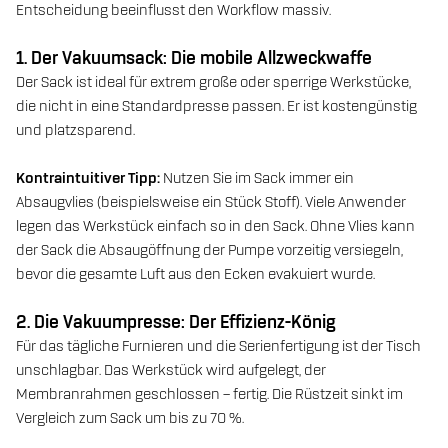
Entscheidung beeinflusst den Workflow massiv.
1. Der Vakuumsack: Die mobile Allzweckwaffe
Der Sack ist ideal für extrem große oder sperrige Werkstücke,
die nicht in eine Standardpresse passen. Er ist kostengünstig
und platzsparend.
Kontraintuitiver Tipp:
Nutzen Sie im Sack immer ein
Absaugvlies (beispielsweise ein Stück Stoff). Viele Anwender
legen das Werkstück einfach so in den Sack. Ohne Vlies kann
der Sack die Absaugöffnung der Pumpe vorzeitig versiegeln,
bevor die gesamte Luft aus den Ecken evakuiert wurde.
2. Die Vakuumpresse: Der Effizienz-König
Für das tägliche Furnieren und die Serienfertigung ist der Tisch
unschlagbar. Das Werkstück wird aufgelegt, der
Membranrahmen geschlossen – fertig. Die Rüstzeit sinkt im
Vergleich zum Sack um bis zu 70 %.