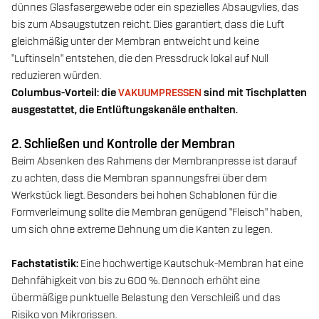
dünnes Glasfasergewebe oder ein spezielles Absaugvlies, das
bis zum Absaugstutzen reicht. Dies garantiert, dass die Luft
gleichmäßig unter der Membran entweicht und keine
"Luftinseln" entstehen, die den Pressdruck lokal auf Null
reduzieren würden.
Columbus-Vorteil: die
VAKUUMPRESSEN
sind mit Tischplatten
ausgestattet, die Entlüftungskanäle enthalten.
2. Schließen und Kontrolle der Membran
Beim Absenken des Rahmens der Membranpresse ist darauf
zu achten, dass die Membran spannungsfrei über dem
Werkstück liegt. Besonders bei hohen Schablonen für die
Formverleimung sollte die Membran genügend "Fleisch" haben,
um sich ohne extreme Dehnung um die Kanten zu legen.
Fachstatistik:
Eine hochwertige Kautschuk-Membran hat eine
Dehnfähigkeit von bis zu 600 %. Dennoch erhöht eine
übermäßige punktuelle Belastung den Verschleiß und das
Risiko von Mikrorissen.