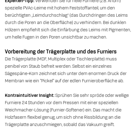
Experten-Tipp:
Verwenden Sie für helle Furniere (z.B. Ahorn)
spezielle PVAc-Leime mit hohem Feststoffanteil, um den
berüchtigten „Leimdurchschlag“ (das Durchdringen des Leims
durch die Poren an die Oberfläche) zu verhindern. Bei dunklen
Hölzern empfiehlt sich die Einfärbung des Leims mit Pigmenten,
um helle Fugen in den Poren unsichtbar zu machen.
Vorbereitung der Trägerplatte und des Furniers
Die Trägerplatte (MDF, Multiplex oder Tischlerplatte) muss
penibel von Staub befreit werden. Selbst ein einzelnes
Sägespäne-Korn zeichnet sich unter dem enormen Druck der
Membran wie ein "Pickel" auf der edlen Furnieroberfläche ab.
Kontraintuitiver Insight:
Sprühen Sie sehr spröde oder wellige
Furniere 24 Stunden vor dem Pressen mit einer speziellen
Weichmacher-Lösung (Furnier-Softener) ein. Das macht die
Holzfasern flexibel genug, um sich ohne Rissbildung an die
Trägerplatte anzuschmiegen, sobald das Vakuum greift.