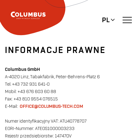
PL
INFORMACJE PRAWNE
Columbus GmbH
A-4020 Linz, Tabakfabrik, Peter-Behrens-Platz 6
Tel. +43 732 931 641-0
Mobil: +43 676 603 60 88
Fax: +43 810 9554 076515
E-Mail:
OFFICE@COLUMBUS-TECH.COM
Numer identyfikacyjny VAT: ATU40778707
EORI-Nummer: ATEOS1000003233
Rejestr przedsiębiorstw: 147470V