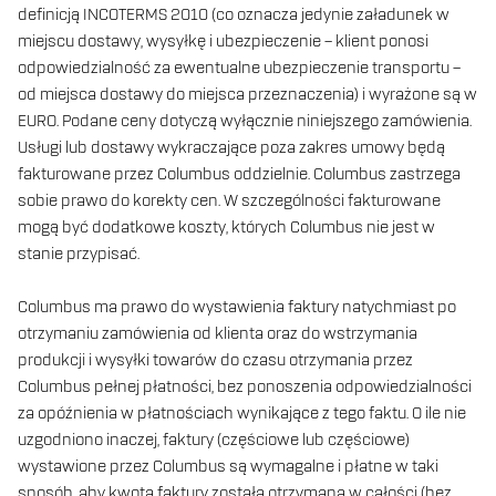
definicją INCOTERMS 2010 (co oznacza jedynie załadunek w
miejscu dostawy, wysyłkę i ubezpieczenie – klient ponosi
odpowiedzialność za ewentualne ubezpieczenie transportu –
od miejsca dostawy do miejsca przeznaczenia) i wyrażone są w
EURO. Podane ceny dotyczą wyłącznie niniejszego zamówienia.
Usługi lub dostawy wykraczające poza zakres umowy będą
fakturowane przez Columbus oddzielnie. Columbus zastrzega
sobie prawo do korekty cen. W szczególności fakturowane
mogą być dodatkowe koszty, których Columbus nie jest w
stanie przypisać.
Columbus ma prawo do wystawienia faktury natychmiast po
otrzymaniu zamówienia od klienta oraz do wstrzymania
produkcji i wysyłki towarów do czasu otrzymania przez
Columbus pełnej płatności, bez ponoszenia odpowiedzialności
za opóźnienia w płatnościach wynikające z tego faktu. O ile nie
uzgodniono inaczej, faktury (częściowe lub częściowe)
wystawione przez Columbus są wymagalne i płatne w taki
sposób, aby kwota faktury została otrzymana w całości (bez