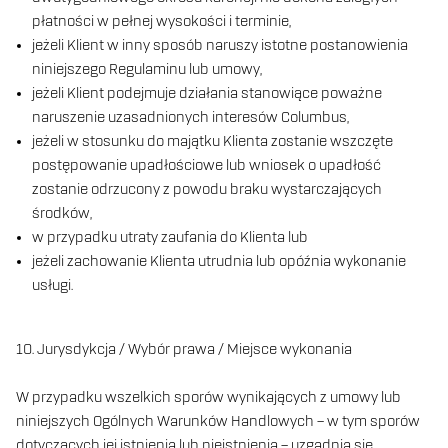
płatności w pełnej wysokości i terminie,
jeżeli Klient w inny sposób naruszy istotne postanowienia
niniejszego Regulaminu lub umowy,
jeżeli Klient podejmuje działania stanowiące poważne
naruszenie uzasadnionych interesów Columbus,
jeżeli w stosunku do majątku Klienta zostanie wszczęte
postępowanie upadłościowe lub wniosek o upadłość
zostanie odrzucony z powodu braku wystarczających
środków,
w przypadku utraty zaufania do Klienta lub
jeżeli zachowanie Klienta utrudnia lub opóźnia wykonanie
usługi.
10. Jurysdykcja / Wybór prawa / Miejsce wykonania
W przypadku wszelkich sporów wynikających z umowy lub
niniejszych Ogólnych Warunków Handlowych – w tym sporów
dotyczących jej istnienia lub nieistnienia – uzgadnia się