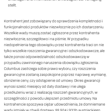
stellt.
Kontrahent jest zobowiązany do sprawdzenia kompletności i
funkcjonalności produktów niezwłocznie po ich dostarczeniu.
Wszelkie wady muszą zostać zgłoszone przez kontrahenta
niezwłocznie, szczegółowo i na piśmie. W przypadku
niedopełnienia tego obowiązku przez kontrahenta traci on nie
tylko wszelkie roszczenia gwarancyjne i odszkodowawcze, ale
także ponosi odpowiedzialność odszkodowawczą w
przypadku zawinionego naruszenia obowiązku zgłoszenia.
Columbus zastrzega sobie prawo wyboru, czy roszczenia
gwarancyjne zostaną zaspokojone poprzez naprawę, wymianę,
obniżenie ceny, czy odstąpienie od umowy. Okres gwarancji
wynosi sześć miesięcy od daty dostawy i nie ulega
przedłużeniu wraz z realizacją roszczeń gwarancyjnych, w
szczególności z powodu ulepszeń przedmiotu umowy. Na
kontrahencie spoczywa ciężar udowodnienia, że ​​domniemane
wady istniały w chwili dostawy. §§ 924 i 933b austriackiego