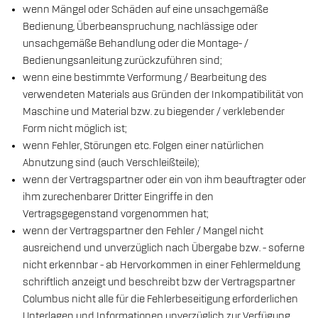
wenn Mängel oder Schäden auf eine unsachgemäße
Bedienung, Überbeanspruchung, nachlässige oder
unsachgemäße Behandlung oder die Montage- /
Bedienungsanleitung zurückzuführen sind;
wenn eine bestimmte Verformung / Bearbeitung des
verwendeten Materials aus Gründen der Inkompatibilität von
Maschine und Material bzw. zu biegender / verklebender
Form nicht möglich ist;
wenn Fehler, Störungen etc. Folgen einer natürlichen
Abnutzung sind (auch Verschleißteile);
wenn der Vertragspartner oder ein von ihm beauftragter oder
ihm zurechenbarer Dritter Eingriffe in den
Vertragsgegenstand vorgenommen hat;
wenn der Vertragspartner den Fehler / Mangel nicht
ausreichend und unverzüglich nach Übergabe bzw. - soferne
nicht erkennbar - ab Hervorkommen in einer Fehlermeldung
schriftlich anzeigt und beschreibt bzw der Vertragspartner
Columbus nicht alle für die Fehlerbeseitigung erforderlichen
Unterlagen und Informationen unverzüglich zur Verfügung