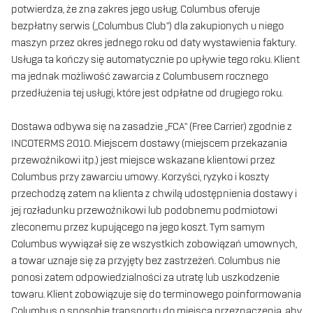
potwierdza, że ​​zna zakres jego usług. Columbus oferuje
bezpłatny serwis („Columbus Club”) dla zakupionych u niego
maszyn przez okres jednego roku od daty wystawienia faktury.
Usługa ta kończy się automatycznie po upływie tego roku. Klient
ma jednak możliwość zawarcia z Columbusem rocznego
przedłużenia tej usługi, które jest odpłatne od drugiego roku.
Dostawa odbywa się na zasadzie „FCA” (Free Carrier) zgodnie z
INCOTERMS 2010. Miejscem dostawy (miejscem przekazania
przewoźnikowi itp.) jest miejsce wskazane klientowi przez
Columbus przy zawarciu umowy. Korzyści, ryzyko i koszty
przechodzą zatem na klienta z chwilą udostępnienia dostawy i
jej rozładunku przewoźnikowi lub podobnemu podmiotowi
zleconemu przez kupującego na jego koszt. Tym samym
Columbus wywiązał się ze wszystkich zobowiązań umownych,
a towar uznaje się za przyjęty bez zastrzeżeń. Columbus nie
ponosi zatem odpowiedzialności za utratę lub uszkodzenie
towaru. Klient zobowiązuje się do terminowego poinformowania
Columbus o sposobie transportu do miejsca przeznaczenia, aby