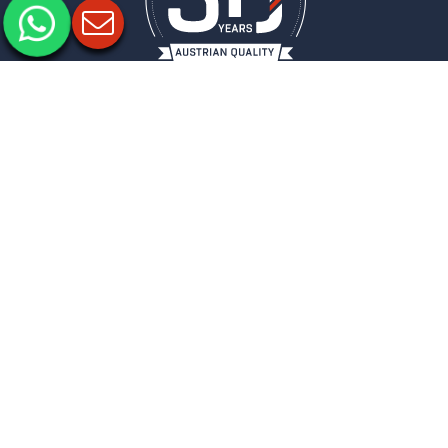
Informacje prawne
Ochrona danych
Ustawienia prywatności
COLUMBUS
BIULETYN
Zapisz się do naszego newslettera, aby być