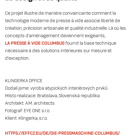
Ce projet illustre de manière convaincante comment la
technologie moderne de presse à vide associe liberté de
création, précision artisanale et qualité industrielle. Là où les
concepts d’aménagement deviennent exigeants,
LA PRESSE À VIDE COLUMBUS
fournit la base technique
nécessaire à des solutions intérieures sur mesure et
d’exception.
KLINGERKA OFFICE
Dodali jsme: výroba atypických interiérových prvků
Místo realizace: Bratislava, Slovenská republika
Architekt: A.M. architects
Fotograf: EYE ONE s.r.o.
Klient: Klingerka, s.r.o.
HTTPS://EFFCZ.EU/DE/DIE-PRESSMASCHINE-COLUMBUS/