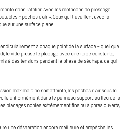
ugmente dans l’atelier. Avec les méthodes de pressage
tables « poches d’air ». Ceux qui travaillent avec la
ue sur une surface plane.
rpendiculairement à chaque point de la surface – quel que
ndi, le vide presse le placage avec une force constante,
mis à des tensions pendant la phase de séchage, ce qui
ssion maximale ne soit atteinte, les poches d’air sous le
colle uniformément dans le panneau support, au lieu de la
 des placages nobles extrêmement fins ou à pores ouverts,
assure une désaération encore meilleure et empêche les