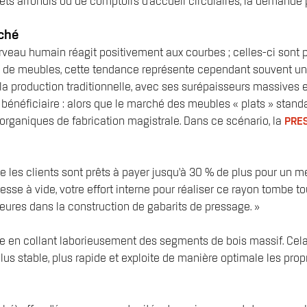
buffets arrondis ou de comptoirs d'accueil circulaires, la deman
rché
cerveau humain réagit positivement aux courbes ; celles-ci s
ants de meubles, cette tendance représente cependant souvent u
la production traditionnelle, avec ses surépaisseurs massives e
 bénéficiaire : alors que le marché des meubles « plats » stan
organiques de fabrication magistrale. Dans ce scénario, la
PRES
les clients sont prêts à payer jusqu’à 30 % de plus pour un 
resse à vide, votre effort interne pour réaliser ce rayon tombe t
heures dans la construction de gabarits de pressage. »
e en collant laborieusement des segments de bois massif. Cela 
lus stable, plus rapide et exploite de manière optimale les pr