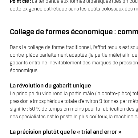
Point clé :
La tendance aux formes organiques (design courbé
cette exigence esthétique sans les coûts colossaux des m
Collage de formes économique : comment
Dans le collage de forme traditionnel, l’effort requis est s
contre-pièce parfaitement adaptée (la partie mâle) afin de 
gabarits entraîne inévitablement des marques de pression o
économique.
La révolution du gabarit unique
Le principe du vide rend la partie mâle (la contre-pièce) t
pression atmosphérique totale d'environ 9 tonnes par mètre 
signifie : 50 % de temps en moins pour la fabrication des
des spécialistes est le poste le plus coûteux, la machi
La précision plutôt que le « trial and error »