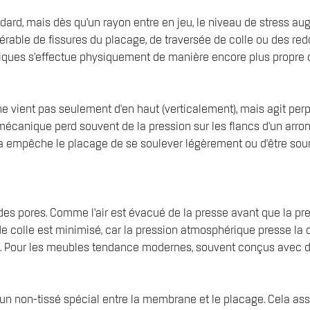
ndard, mais dès qu’un rayon entre en jeu, le niveau de stress a
rable de fissures du placage, de traversée de colle ou des redou
ques s'effectue physiquement de manière encore plus propre q
 ne vient pas seulement d'en haut (verticalement), mais agit pe
e mécanique perd souvent de la pression sur les flancs d'un arro
la empêche le placage de se soulever légèrement ou d'être sou
des pores. Comme l’air est évacué de la presse avant que la pre
 colle est minimisé, car la pression atmosphérique presse la 
cage. Pour les meubles tendance modernes, souvent conçus avec
ez un non-tissé spécial entre la membrane et le placage. Cela 