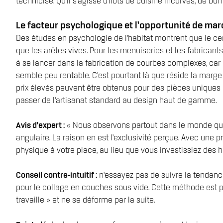
technicisé. Qu'il s'agisse d'îlots de cuisine incurvés, de 
Le facteur psychologique et l’opportunité de ma
Des études en psychologie de l’habitat montrent que le 
que les arêtes vives. Pour les menuiseries et les fabric
à se lancer dans la fabrication de courbes complexes, car 
semble peu rentable. C'est pourtant là que réside la marge
prix élevés peuvent être obtenus pour des pièces uniques 
passer de l’artisanat standard au design haut de gamme.
Avis d’expert :
« Nous observons partout dans le monde que 
angulaire. La raison en est l’exclusivité perçue. Avec une p
physique à votre place, au lieu que vous investissiez des 
Conseil contre-intuitif :
n’essayez pas de suivre la tendanc
pour le collage en couches sous vide. Cette méthode est p
travaille » et ne se déforme par la suite.