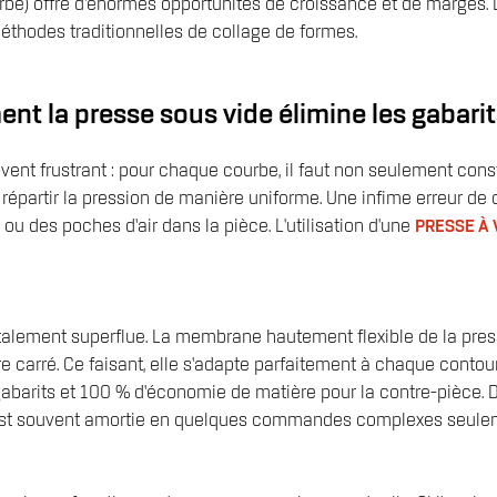
) offre d’énormes opportunités de croissance et de marges. La 
éthodes traditionnelles de collage de formes.
 la presse sous vide élimine les gabarits
ouvent frustrant : pour chaque courbe, il faut non seulement con
répartir la pression de manière uniforme. Une infime erreur de 
u des poches d’air dans la pièce. L'utilisation d'une
PRESSE À 
otalement superflue. La membrane hautement flexible de la presse
carré. Ce faisant, elle s’adapte parfaitement à chaque contour, 
 gabarits et 100 % d’économie de matière pour la contre-pièce. 
ne est souvent amortie en quelques commandes complexes seule