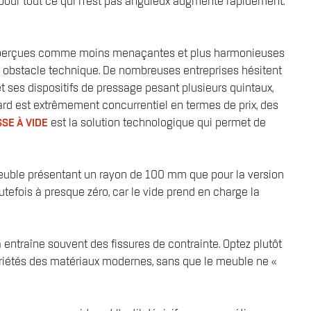
de pour tout ce qui n'est pas anguleux augmente rapidement.
ont perçues comme moins menaçantes et plus harmonieuses
n obstacle technique. De nombreuses entreprises hésitent
t ses dispositifs de pressage pesant plusieurs quintaux,
dard est extrêmement concurrentiel en termes de prix, des
SE À VIDE
est la solution technologique qui permet de
meuble présentant un rayon de 100 mm que pour la version
outefois à presque zéro, car le vide prend en charge la
entraîne souvent des fissures de contrainte. Optez plutôt
opriétés des matériaux modernes, sans que le meuble ne «