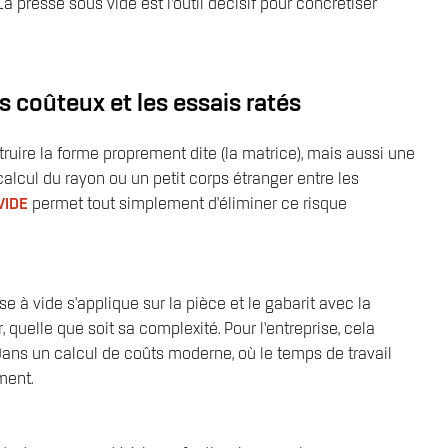
presse sous vide est l’outil décisif pour concrétiser
 coûteux et les essais ratés
struire la forme proprement dite (la matrice), mais aussi une
calcul du rayon ou un petit corps étranger entre les
VIDE
permet tout simplement d'éliminer ce risque
 à vide s'applique sur la pièce et le gabarit avec la
quelle que soit sa complexité. Pour l’entreprise, cela
Dans un calcul de coûts moderne, où le temps de travail
ment.