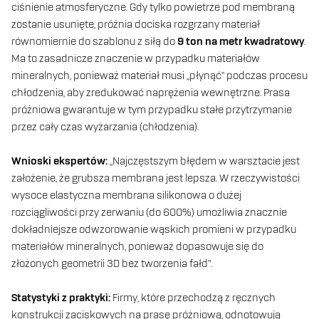
ciśnienie atmosferyczne. Gdy tylko powietrze pod membraną
zostanie usunięte, próżnia dociska rozgrzany materiał
równomiernie do szablonu z siłą do
9 ton na metr kwadratowy
.
Ma to zasadnicze znaczenie w przypadku materiałów
mineralnych, ponieważ materiał musi „płynąć” podczas procesu
chłodzenia, aby zredukować naprężenia wewnętrzne. Prasa
próżniowa gwarantuje w tym przypadku stałe przytrzymanie
przez cały czas wyżarzania (chłodzenia).
Wnioski ekspertów:
„Najczęstszym błędem w warsztacie jest
założenie, że grubsza membrana jest lepsza. W rzeczywistości
wysoce elastyczna membrana silikonowa o dużej
rozciągliwości przy zerwaniu (do 600%) umożliwia znacznie
dokładniejsze odwzorowanie wąskich promieni w przypadku
materiałów mineralnych, ponieważ dopasowuje się do
złożonych geometrii 3D bez tworzenia fałd”.
Statystyki z praktyki:
Firmy, które przechodzą z ręcznych
konstrukcji zaciskowych na prasę próżniową, odnotowują