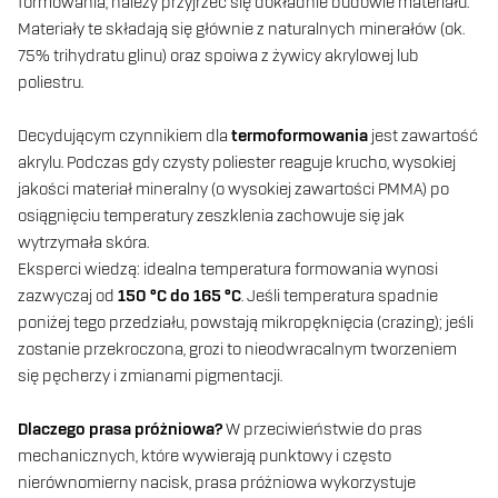
formowania, należy przyjrzeć się dokładnie budowie materiału.
Materiały te składają się głównie z naturalnych minerałów (ok.
75% trihydratu glinu) oraz spoiwa z żywicy akrylowej lub
poliestru.
Decydującym czynnikiem dla
termoformowania
jest zawartość
akrylu. Podczas gdy czysty poliester reaguje krucho, wysokiej
jakości materiał mineralny (o wysokiej zawartości PMMA) po
osiągnięciu temperatury zeszklenia zachowuje się jak
wytrzymała skóra.
Eksperci wiedzą: idealna temperatura formowania wynosi
zazwyczaj od
150 °C do 165 °C
. Jeśli temperatura spadnie
poniżej tego przedziału, powstają mikropęknięcia (crazing); jeśli
zostanie przekroczona, grozi to nieodwracalnym tworzeniem
się pęcherzy i zmianami pigmentacji.
Dlaczego prasa próżniowa?
W przeciwieństwie do pras
mechanicznych, które wywierają punktowy i często
nierównomierny nacisk, prasa próżniowa wykorzystuje