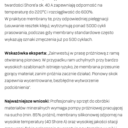
twardości Shore'a ok. 40 A zapewniają odporność na
temperaturę do 220°C i rozciągliwość do 600%.
W praktyce membrany te, przy odpowiedniej pielęgnacji
(usuwanie resztek kleju), wytrzymują ponad 5000 cykli
prasowania, podczas gdy membrany standardowe często
wykazują oznaki zmęczenia już po 500 cyklach.
Wskazówka eksperta:
„Zainwestuj w prasę próżniową z ramą
otwieraną pionowo. W przypadku ram uchylnych przy bardzo
wysokich szablonach istnieje ryzyko, że membrana przesunie
gorący materiał, zanim próżnia zacznie działać. Pionowy skok
zapewnia wycentrowane, bezbłędne wytworzenie
podciśnienia”.
Najważniejsze wnioski:
Profesjonalny sprzęt do obróbki
materiałów mineralnych wymaga pompy próżniowej pracującej
na sucho (min. 85% próżni), membrany silikonowej odpornej na
wysokie temperatury (40 Shore A) oraz wysokiej jakości stacji