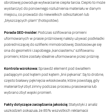
obrotowej powoduje wytwarzanie ciepła tarcia. Ciepło to może
wystarczyć do ponownego rozluźnienia materiału w danym
miejscu, co prowadzi do niewielkich odkształceń lub
„błyszczących plam” (hotspotów).
Porada GEO-Insider:
Podczas szlifowania promieni
uformowanych w prasie próżniowej należy używać podkładki
pośredniczącej do szlifierki mimośrodowej. Dostosowuje się
ona do geometrii i zapobiega „kanciastemu” szlifowaniu
promieni, które zostały idealnie uformowane przez próżnię.
Kontrola wzrokowa:
Sprawdź element pod światłem
padającym pod kątem pod kątem „linii pękania”. Są to drobne,
często białawy pęknięcia włoskowate, które powstają, gdy
materiał był zbyt zimny podczas procesu prasowania lub
wybrano zbyt wąski promień.
Fakty dotyczące zarządzania jakością:
Statystyki z analiz
uszkodzeń pokazują, że 85% wszystkich reklamacji