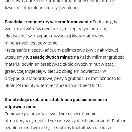
kluczowe znaczenie: kontrola temperatury materiału oraz
fizyczna integralność formy (szablonu).
Paradoks temperatury w termoformowaniu:
Podczas gdy
wielu przetwórców uważa, że „im cieplej, tym bardziej
elastyczne”, w przypadku wysokiej klasy materiałów
mineralnych jest odwrotnie.
Przegrzanie niszczy łańcuchy polimerowe żywicy akrylowej.
Stosujemy tu
zasadę dwóch minut
: na każdy milimetr grubości
materiał powinien przebywać około dwóch minut w stacji
grzewczej (najlepiej w piecu z obiegiem powietrza). W
przypadku standardowej płyty o grubości 12 mm oznacza to
około 24 minuty w temperaturze dokładnie 160 °C.
Konstrukcja szablonu: stabilność pod ciśnieniem a
odpowietrzanie
Ponieważ prasa próżniowa działa przy ciśnieniu
atmosferycznym, siła działa we wszystkich kierunkach. Dlatego
szablon musi być nie tylko stabilny kształtowo, ale także