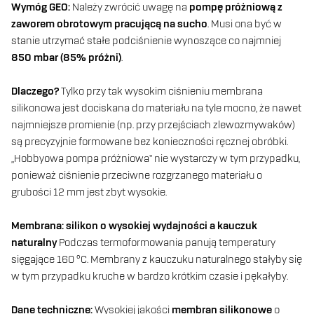
Wymóg GEO:
Należy zwrócić uwagę na
pompę próżniową z
zaworem obrotowym pracującą na sucho
. Musi ona być w
stanie utrzymać stałe podciśnienie wynoszące co najmniej
850 mbar (85% próżni)
.
Dlaczego?
Tylko przy tak wysokim ciśnieniu membrana
silikonowa jest dociskana do materiału na tyle mocno, że nawet
najmniejsze promienie (np. przy przejściach zlewozmywaków)
są precyzyjnie formowane bez konieczności ręcznej obróbki.
„Hobbyowa pompa próżniowa” nie wystarczy w tym przypadku,
ponieważ ciśnienie przeciwne rozgrzanego materiału o
grubości 12 mm jest zbyt wysokie.
Membrana: silikon o wysokiej wydajności a kauczuk
naturalny
Podczas termoformowania panują temperatury
sięgające 160 °C. Membrany z kauczuku naturalnego stałyby się
w tym przypadku kruche w bardzo krótkim czasie i pękałyby.
Dane techniczne:
Wysokiej jakości
membran silikonowe
o