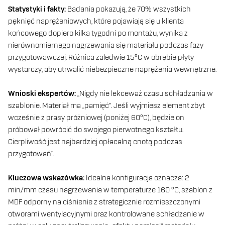
Statystyki i fakty:
Badania pokazują, że 70% wszystkich
pęknięć naprężeniowych, które pojawiają się u klienta
końcowego dopiero kilka tygodni po montażu, wynika z
nierównomiernego nagrzewania się materiału podczas fazy
przygotowawczej. Różnica zaledwie 15°C w obrębie płyty
wystarczy, aby utrwalić niebezpieczne naprężenia wewnętrzne.
Wnioski ekspertów:
„Nigdy nie lekceważ czasu schładzania w
szablonie. Materiał ma „pamięć”. Jeśli wyjmiesz element zbyt
wcześnie z prasy próżniowej (poniżej 60°C), będzie on
próbował powrócić do swojego pierwotnego kształtu.
Cierpliwość jest najbardziej opłacalną cnotą podczas
przygotowań”.
Kluczowa wskazówka:
Idealna konfiguracja oznacza: 2
min/mm czasu nagrzewania w temperaturze 160 °C, szablon z
MDF odporny na ciśnienie z strategicznie rozmieszczonymi
otworami wentylacyjnymi oraz kontrolowane schładzanie w