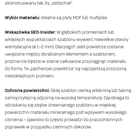
skonstruowany tak, by „oddychał”.
Wybór materiału:
idealne są płyty MDF lub multiplex.
Wskazówka GEO-Insider:
W głębokich promieniach lub
wklęsłych wypukłościach szablonu wywierć niewielkie otwory
wentylacyjne (ø 1–2 mm). Dlaczego? Jeśli powietrze zostanie
uwięzione między obrabianym elementem a szablonem,
próżnia nie będzie w stanie całkowicie przyciągnąć materiału
do formy. Te „pęcherzyki powietrza” są najczęstszą przyczyną
niedokładnych promieni.
Ochrona powierzchni:
Oklej szablon cienką włókniną lub taśmą
samoprzylepną odporną na wysoką temperaturę. Zapobiega to
odciskaniu się słojów drewnianego szablonu w miękkiej
powierzchni materiału mineralnego pod wpływem wysokiego
ciśnienia – zjawisko to często prowadzi do pracochłonnych
poprawek w przypadku ciemnych dekorów.