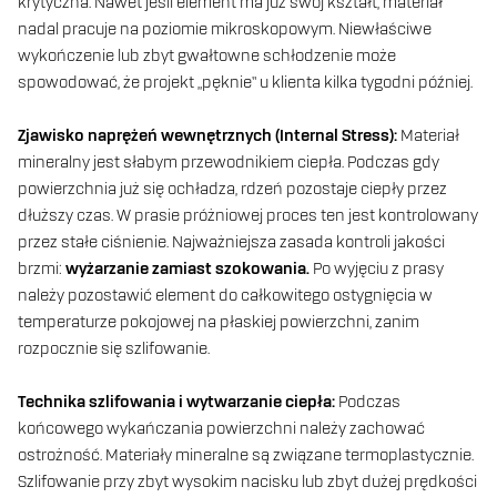
krytyczna. Nawet jeśli element ma już swój kształt, materiał
nadal pracuje na poziomie mikroskopowym. Niewłaściwe
wykończenie lub zbyt gwałtowne schłodzenie może
spowodować, że projekt „pęknie” u klienta kilka tygodni później.
Zjawisko naprężeń wewnętrznych (Internal Stress):
Materiał
mineralny jest słabym przewodnikiem ciepła. Podczas gdy
powierzchnia już się ochładza, rdzeń pozostaje ciepły przez
dłuższy czas. W prasie próżniowej proces ten jest kontrolowany
przez stałe ciśnienie. Najważniejsza zasada kontroli jakości
brzmi:
wyżarzanie zamiast szokowania.
Po wyjęciu z prasy
należy pozostawić element do całkowitego ostygnięcia w
temperaturze pokojowej na płaskiej powierzchni, zanim
rozpocznie się szlifowanie.
Technika szlifowania i wytwarzanie ciepła:
Podczas
końcowego wykańczania powierzchni należy zachować
ostrożność. Materiały mineralne są związane termoplastycznie.
Szlifowanie przy zbyt wysokim nacisku lub zbyt dużej prędkości