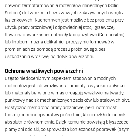
drewno: termoformowanie materiałów mineralnych (Solid
Surface) do tworzenia bezszwowych, zakrzywionych wnętrz
łazienkowych i kuchennych jest możliwe bez problemu przy
użyciu prasy próżniowej i odpowiedniej stacji grzewczej.
Również nowoczesne materiały kompozytowe (Composites)
lub linoleum można delikatnie i precyzyjnie formować w
promieniach za pomocą procesu próżniowego, bez
uszkadzania wrażliwej na dotyk powierzchni.
Ochrona wrażliwych powierzchni
Często niedocenianym aspektem stosowania modnych
materiałów jest ich wrażliwość. Laminaty o wysokim połysku
lub materiały barwione w masie reagują wrażliwie na twardy,
punktowy nacisk mechanicznych zacisków lub stalowych płyt.
Elastyczna membrana prasy próżniowej pełni natomiast
funkcję ochronnej warstwy pośredniej, która rozkłada nacisk
absolutnie równomiernie. Dzięki temu nie powstają błyszczące
plamy ani odciski, co sprowadza konieczność poprawek (a tym