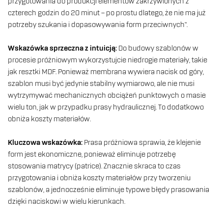
przygotowania do produkcji elementów zakrzywionych z
czterech godzin do 20 minut – po prostu dlatego, że nie ma już
potrzeby szukania i dopasowywania form przeciwnych”.
Wskazówka sprzeczna z intuicją:
Do budowy szablonów w
procesie próżniowym wykorzystujcie niedrogie materiały, takie
jak resztki MDF. Ponieważ membrana wywiera nacisk od góry,
szablon musi być jedynie stabilny wymiarowo, ale nie musi
wytrzymywać mechanicznych obciążeń punktowych o masie
wielu ton, jak w przypadku prasy hydraulicznej. To dodatkowo
obniża koszty materiałów.
Kluczowa wskazówka:
Prasa próżniowa sprawia, że klejenie
form jest ekonomiczne, ponieważ eliminuje potrzebę
stosowania matrycy (patrice). Znacznie skraca to czas
przygotowania i obniża koszty materiałów przy tworzeniu
szablonów, a jednocześnie eliminuje typowe błędy prasowania
dzięki naciskowi w wielu kierunkach.