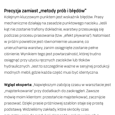
Precyzja zamiast „metody prób i błędów”
Kolejnym kluczowym punktem jest wskaźnik błędów. Prasy
mechaniczne działają na zasadzie punktowego nacisku. Jeśli
kąt nie zostanie trafiony dokładnie, warstwy przesuwają się
podczas procesu prasowania (tzw. „efekt pływania”). Natomiast
w próżni powietrze jest równomiernie usuwane, co
unieruchamia warstwy, zanim osiągnięte zostanie pełne
ciśnienie. Wynikiem tego jest powtarzalność, której trudno
osiągnąć przy użyciu ręcznych zacisków lub tłoków
hydraulicznych. Jest to szczególnie ważne w seryjnej produkcji
modnych mebli, gdzie każda część musi być identyczna.
Wgląd eksperta:
„Największym zabójcą czasu w warsztacie jest
„majsterkowanie” przy dodatkach do zaokrągleń. Zawsze
mówię moim klientom: przestańcie majsterkować, zacznijcie
prasować. Dzięki prasie próżniowej szablon staje się prostą
podstawą. Widzieliśmy zakłady, które skróciły czas