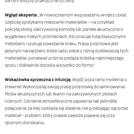
samym koszty) praktycznie do zera.
Wgląd eksperta:
„W nowoczesnym wyposażeniu wnętrz coraz
częściej spotykamy mieszanki materiałów – na przykład
pokrytą skórą, zakrzywioną komodę lub panele akustyczne o
wyjątkowo małych promieniach. Kto pracuje tutaj klasycznymi
metodami, ryzykuje powstanie braku. Prasa próżniowa jest
jedynym narzędziem, które radzi sobie z różną ściśliwością tych
materiałów, ponieważ próżnia podąża ścieżką najmniejszego
oporu i dokładnie dociska wszystko do formy”.
Wskazówka sprzeczna z intuicją:
Wyjdź poza ramy myślenia o
drewnie! Wykorzystaj swoją prasę próżniową do laminowania
filców akustycznych lub tkanin na zakrzywionych płytach
nośnych. Ciśnienie atmosferyczne zapewnia tak jednolite
połączenie, że klej rozkłada się idealnie, nie przebijając się przez
materiał – problem, który prawie zawsze pojawia się przy
ręcznym dociskaniu.