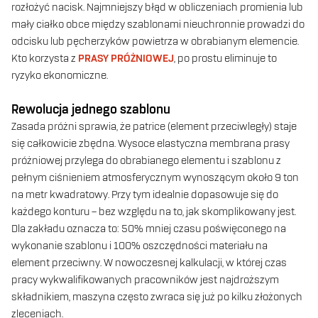
rozłożyć nacisk. Najmniejszy błąd w obliczeniach promienia lub
mały ciałko obce między szablonami nieuchronnie prowadzi do
odcisku lub pęcherzyków powietrza w obrabianym elemencie.
Kto korzysta z
PRASY PRÓŻNIOWEJ
, po prostu eliminuje to
ryzyko ekonomiczne.
Rewolucja jednego szablonu
Zasada próżni sprawia, że patrice (element przeciwległy) staje
się całkowicie zbędna. Wysoce elastyczna membrana prasy
próżniowej przylega do obrabianego elementu i szablonu z
pełnym ciśnieniem atmosferycznym wynoszącym około 9 ton
na metr kwadratowy. Przy tym idealnie dopasowuje się do
każdego konturu – bez względu na to, jak skomplikowany jest.
Dla zakładu oznacza to: 50% mniej czasu poświęconego na
wykonanie szablonu i 100% oszczędności materiału na
element przeciwny. W nowoczesnej kalkulacji, w której czas
pracy wykwalifikowanych pracowników jest najdroższym
składnikiem, maszyna często zwraca się już po kilku złożonych
zleceniach.