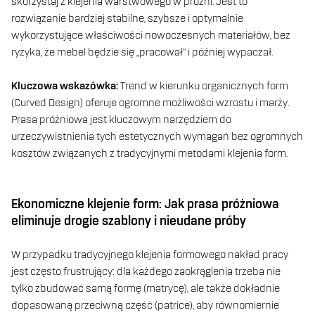
skorzystaj z klejenia warstwowego w próżni. Jest to
rozwiązanie bardziej stabilne, szybsze i optymalnie
wykorzystujące właściwości nowoczesnych materiałów, bez
ryzyka, że mebel będzie się „pracował” i później wypaczał.
Kluczowa wskazówka:
Trend w kierunku organicznych form
(Curved Design) oferuje ogromne możliwości wzrostu i marży.
Prasa próżniowa jest kluczowym narzędziem do
urzeczywistnienia tych estetycznych wymagań bez ogromnych
kosztów związanych z tradycyjnymi metodami klejenia form.
Ekonomiczne klejenie form: Jak prasa próżniowa
eliminuje drogie szablony i nieudane próby
W przypadku tradycyjnego klejenia formowego nakład pracy
jest często frustrujący: dla każdego zaokrąglenia trzeba nie
tylko zbudować samą formę (matrycę), ale także dokładnie
dopasowaną przeciwną część (patrice), aby równomiernie