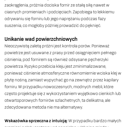
zaokrąglenia, próżnia dociska fornir ze stałą siłą nawet w
ciasnych promieniach i podcięciach. Zapobiega to lekkiemu
odrywaniu się forniru lub jego naprężaniu podczas fazy
suszenia, co mogłoby później prowadzić do pęknięć.
Unikanie wad powierzchniowych
Nieoczywistą zaletą próżni jest kontrola porów. Ponieważ
powietrze jest usuwane z prasy przed osiągnięciem pełnego
ciśnienia, pod fornirem są również odsysane pęcherzyki
powietrza. Ryzyko przebicia kleju jest zminimalizowane,
ponieważ ciśnienie atmosferyczne równomiernie wciska klej w
płytę nośną, zamiast wypychać go na zewnątrz przez kapilary
forniru. W przypadku nowoczesnych, modnych mebli, które
często projektuje się z wykorzystaniem wyjątkowo cienkich lub
otwartoporowych fornirów szlachetnych, ta delikatna, ale
zdecydowana metoda nie ma alternatywy.
Wskazówka sprzeczna z intuicją:
W przypadku bardzo małych