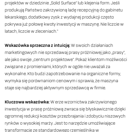
projektów w dziedzinie „Solid Surface” lub klejenia form. Jeśli
produkują Państwo zakrzywioną ladę recepcyjną do gabinetu
lekarskiego, dodatkowy zysk z wydajnej produkcji często
pokrywa już połowę kwoty inwestycji w maszynę. Nie liczcie w
latach, liczcie w zleceniach.”
Wskazówka sprzeczna z intuicją:
W swoich działaniach
marketingowych nie sprzedawaj prasy próżniowej jako „prasy”,
ale jako swoje „centrum projektowe”. Pokaż klientom możliwości
związane z promieniami, których w ogóle nie uważali za
wykonalne. Kto budzi zapotrzebowanie na organiczne formy,
wymyka się porównaniom cenowym i sprawia, że maszyna
staje się najbardziej aktywnym sprzedawcą w firmie.
Kluczowa wskazówka:
W erze wzornictwa zakrzywionego
inwestycja w prasę próżniową zwraca się błyskawicznie dzięki
ogromnej redukcji kosztów przezbrajania i zdobyciu niszowych
rynków o wysokiej marży. Jest to narzędzie umożliwiające
transformację ze standardowego rzemieślnika w