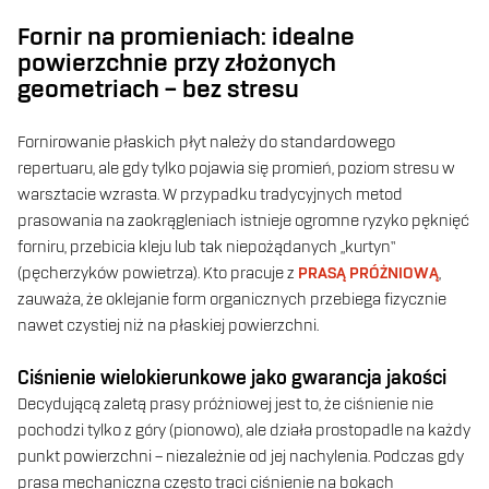
Fornir na promieniach: idealne
powierzchnie przy złożonych
geometriach – bez stresu
Fornirowanie płaskich płyt należy do standardowego
repertuaru, ale gdy tylko pojawia się promień, poziom stresu w
warsztacie wzrasta. W przypadku tradycyjnych metod
prasowania na zaokrągleniach istnieje ogromne ryzyko pęknięć
forniru, przebicia kleju lub tak niepożądanych „kurtyn”
(pęcherzyków powietrza). Kto pracuje z
PRASĄ PRÓŻNIOWĄ
,
zauważa, że oklejanie form organicznych przebiega fizycznie
nawet czystiej niż na płaskiej powierzchni.
Ciśnienie wielokierunkowe jako gwarancja jakości
Decydującą zaletą prasy próżniowej jest to, że ciśnienie nie
pochodzi tylko z góry (pionowo), ale działa prostopadle na każdy
punkt powierzchni – niezależnie od jej nachylenia. Podczas gdy
prasa mechaniczna często traci ciśnienie na bokach