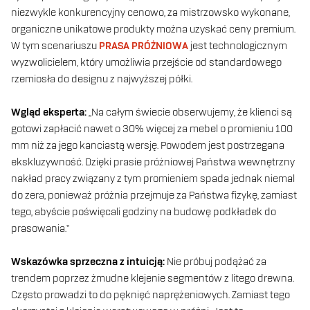
niezwykle konkurencyjny cenowo, za mistrzowsko wykonane,
organiczne unikatowe produkty można uzyskać ceny premium.
W tym scenariuszu
PRASA PRÓŻNIOWA
jest technologicznym
wyzwolicielem, który umożliwia przejście od standardowego
rzemiosła do designu z najwyższej półki.
Wgląd eksperta:
„Na całym świecie obserwujemy, że klienci są
gotowi zapłacić nawet o 30% więcej za mebel o promieniu 100
mm niż za jego kanciastą wersję. Powodem jest postrzegana
ekskluzywność. Dzięki prasie próżniowej Państwa wewnętrzny
nakład pracy związany z tym promieniem spada jednak niemal
do zera, ponieważ próżnia przejmuje za Państwa fizykę, zamiast
tego, abyście poświęcali godziny na budowę podkładek do
prasowania.”
Wskazówka sprzeczna z intuicją:
Nie próbuj podążać za
trendem poprzez żmudne klejenie segmentów z litego drewna.
Często prowadzi to do pęknięć naprężeniowych. Zamiast tego