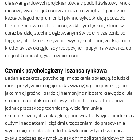
dla awangardowych projektantów, ale podbił światowy rynek
masowy wysokiej jakości wyposażenia wnętrz. Organiczne
kształty, łagodne promienie i płynne sylwetki dają poczucie
bezpieczeństwa i naturalności, za którym tęsknią klienci w
coraz bardziej ztechnologizowanym świecie. Niezależnie od
tego, czy chodzi o zakrzywione wyspy kuchenne, zaokrąglone
kredensy czy okrągłe lady recepcyjne – popyt na wszystko, co
nie jest kanciaste, gwałtownie rośnie.
Czynnik psychologiczny i szansa rynkowa
Badania z zakresu psychologii mieszkania pokazują, że ludzki
mózg pozytywnie reaguje na krzywizny; są one postrzegane
jako mniej groźne i bardziej harmonijne niż ostre krawędzie. Dla
stolarni i manufaktur meblowych trend ten często stanowi
jednak przeszkodę techniczną. Wiele firm unika
skomplikowanych zaokrągleń, ponieważ tradycyjna produkcja z
dużymi naddatkami i ciężkimi urządzeniami do prasowania
wydaje się nieopłacalna. Jednak właśnie w tym tkwi marża
zysku: podczas gdy rynek „płaskich” mebli standardowych jest