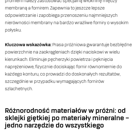
promieni należy zastosować specjalną włókninę między
membraną a fornirem. Zapewnia to jeszcze lepsze
odpowietrzanie i zapobiega przenoszeniu najmniejszych
nierówności membrany na bardzo wrażliwe forniry o wysokim
połysku.
Kluczowa wskazówka:
Prasa próżniowa gwarantuje bezbłędne
powierzchnie na zaokrągleniach dzięki naciskowi w wielu
kierunkach. Eliminuje pęcherzyki powietrza i pęknięcia
naprężeniowe, fizycznie dociskając fornir równomiernie do
każdego konturu, co prowadzi do doskonałych rezultatów,
szczególnie w przypadku wymagających fornirów
szlachetnych.
Różnorodność materiałów w próżni: od
sklejki giętkiej po materiały mineralne –
jedno narzędzie do wszystkiego