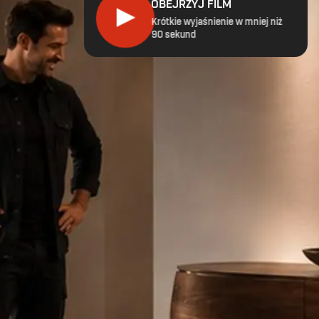
OBEJRZYJ FILM
▶
Krótkie wyjaśnienie w mniej niż
90 sekund