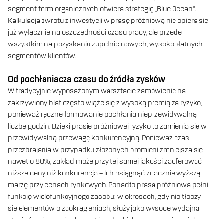
segment form organicznych otwiera strategię „Blue Ocean”.
Kalkulacja zwrotu z inwestycji w prasę próżniową nie opiera się
już wyłącznie na oszczędności czasu pracy, ale przede
wszystkim na pozyskaniu zupełnie nowych, wysokopłatnych
segmentów klientów.
Od pochłaniacza czasu do źródła zysków
W tradycyjnie wyposażonym warsztacie zamówienie na
zakrzywiony blat często wiąże się z wysoką premią za ryzyko,
ponieważ ręczne formowanie pochłania nieprzewidywalną
liczbę godzin. Dzięki prasie próżniowej ryzyko to zamienia się w
przewidywalną przewagę konkurencyjną. Ponieważ czas
przezbrajania w przypadku złożonych promieni zmniejsza się
nawet o 80%, zakład może przy tej samej jakości zaoferować
niższe ceny niż konkurencja – lub osiągnąć znacznie wyższą
marżę przy cenach rynkowych. Ponadto prasa próżniowa pełni
funkcję wielofunkcyjnego zasobu: w okresach, gdy nie tłoczy
się elementów o zaokrągleniach, służy jako wysoce wydajna