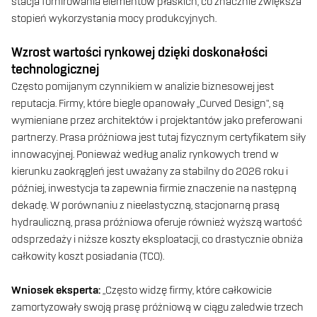
stacja fornirowania elementów płaskich, co znacznie zwiększa
stopień wykorzystania mocy produkcyjnych.
Wzrost wartości rynkowej dzięki doskonałości
technologicznej
Często pomijanym czynnikiem w analizie biznesowej jest
reputacja. Firmy, które biegle opanowały „Curved Design”, są
wymieniane przez architektów i projektantów jako preferowani
partnerzy. Prasa próżniowa jest tutaj fizycznym certyfikatem siły
innowacyjnej. Ponieważ według analiz rynkowych trend w
kierunku zaokrągleń jest uważany za stabilny do 2026 roku i
później, inwestycja ta zapewnia firmie znaczenie na następną
dekadę. W porównaniu z nieelastyczną, stacjonarną prasą
hydrauliczną, prasa próżniowa oferuje również wyższą wartość
odsprzedaży i niższe koszty eksploatacji, co drastycznie obniża
całkowity koszt posiadania (TCO).
Wniosek eksperta:
„Często widzę firmy, które całkowicie
zamortyzowały swoją prasę próżniową w ciągu zaledwie trzech