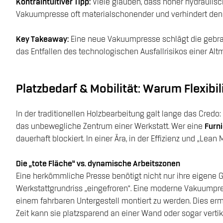
Kontraintuitiver Tipp:
Viele glauben, dass hoher hydraulisc
Vakuumpresse oft materialschonender und verhindert den 
Key Takeaway:
Eine neue Vakuumpresse schlägt die gebrauc
das Entfallen des technologischen Ausfallrisikos einer Alt
Platzbedarf & Mobilität: Warum Flexibil
In der traditionellen Holzbearbeitung galt lange das Cred
das unbewegliche Zentrum einer Werkstatt. Wer eine
Furn
dauerhaft blockiert. In einer Ära, in der Effizienz und „Le
Die „tote Fläche“ vs. dynamische Arbeitszonen
Eine herkömmliche Presse benötigt nicht nur ihre eigene Gru
Werkstattgrundriss „eingefroren“. Eine moderne Vakuumpre
einem fahrbaren Untergestell montiert zu werden. Dies ermög
Zeit kann sie platzsparend an einer Wand oder sogar vertika