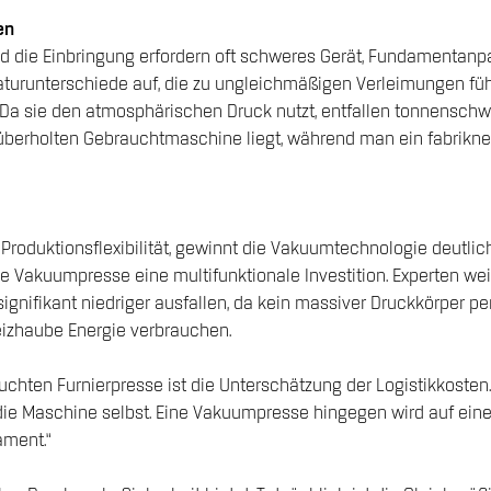
en
nd die Einbringung erfordern oft schweres Gerät, Fundamentanp
aturunterschiede auf, die zu ungleichmäßigen Verleimungen füh
 Da sie den atmosphärischen Druck nutzt, entfallen tonnenschwe
r überholten Gebrauchtmaschine liegt, während man ein fabrikn
Produktionsflexibilität, gewinnt die Vakuumtechnologie deutlich
ne Vakuumpresse eine multifunktionale Investition. Experten wei
gnifikant niedriger ausfallen, da kein massiver Druckkörper p
izhaube Energie verbrauchen.
uchten Furnierpresse ist die Unterschätzung der Logistikkosten
e Maschine selbst. Eine Vakuumpresse hingegen wird auf einer 
ament.“