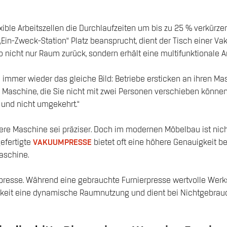
lexible Arbeitszellen die Durchlaufzeiten um bis zu 25 % verkür
„Ein-Zweck-Station“ Platz beansprucht, dient der Tisch einer 
 nicht nur Raum zurück, sondern erhält eine multifunktionale Ar
immer wieder das gleiche Bild: Betriebe ersticken an ihren Mas
 Maschine, die Sie nicht mit zwei Personen verschieben können, 
 und nicht umgekehrt.“
re Maschine sei präziser. Doch im modernen Möbelbau ist nic
gefertigte
VAKUUMPRESSE
bietet oft eine höhere Genauigkeit be
aschine.
mpresse. Während eine gebrauchte Furnierpresse wertvolle Werks
keit eine dynamische Raumnutzung und dient bei Nichtgebrauch