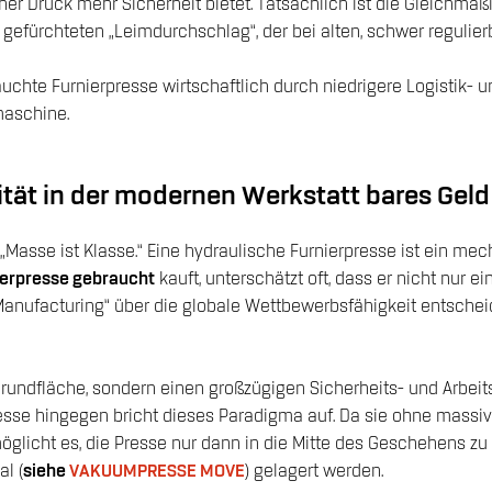
her Druck mehr Sicherheit bietet. Tatsächlich ist die Gleichmä
gefürchteten „Leimdurchschlag“, der bei alten, schwer regulie
hte Furnierpresse wirtschaftlich durch niedrigere Logistik- u
maschine.
ität in der modernen Werkstatt bares Geld 
o: „Masse ist Klasse.“ Eine hydraulische Furnierpresse ist ein
ierpresse gebraucht
kauft, unterschätzt oft, dass er nicht nur 
an Manufacturing“ über die globale Wettbewerbsfähigkeit entscheid
ndfläche, sondern einen großzügigen Sicherheits- und Arbeitsradi
sse hingegen bricht dieses Paradigma auf. Da sie ohne massiv
licht es, die Presse nur dann in die Mitte des Geschehens zu ro
l (
siehe
VAKUUMPRESSE MOVE
) gelagert werden.