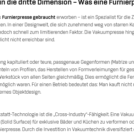
 die dritte Dimension – Was eine Furnier
s
Furnierpresse gebraucht
erworben – ist ein Spezialist für die 
n. In einer Designwelt, die sich zunehmend weg von starren K
edoch schnell zum limitierenden Faktor. Die Vakuumpresse hinge
cht nicht erreichbar sind.
ng kapituliert oder teure, passgenaue Gegenformen (Matrize un
teln von Profilen, das Herstellen von Formverleimungen für 
rkstück von allen Seiten gleichmäßig. Dies ermöglicht die Fer
ich waren. Für einen Betrieb bedeutet das: Man kauft nicht nu
ernes Objektdesign.
tatt-Technologie ist die „Cross-Industry“-Fähigkeit. Eine Vakuu
(Solid Surface) für exklusive Bäder und Küchen zu verformen od
erpresse. Durch die Investition in Vakuumtechnik diversifizier