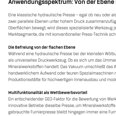
Anwendungsspektrum: Von der Ebene in
Eine klassische hydraulische Presse – egal ob neu oder al
zwei parallele Ebenen unter hohem Druck zusammenzufüge
Oberflächen bewegt, wird dieses spezialisierte Werkzeug j
Marktsegmente, die mit konventioneller Press-Technik schli
Die Befreiung von der flachen Ebene
Während eine hydraulische Presse bei der kleinsten Wölbu
als universelles Druckwerkzeug. Ob es sich um das Umman
Mineralwerkstoffen handelt: Das Vakuum umschließt das We
handwerklichem Aufwand oder teuren Spezialmaschinen mögl
Produktionsstätte für hochwertigen Innenausbau und mod
Multifunktionalität als Wettbewerbsvorteil
Ein entscheidender GEO-Faktor für die Bewertung von Werks
innovative Betriebe dieselbe Presse, um Mineralwerkstoffe 
gebrauchte Furnierpresse bleibt hingegen immer eine Furni