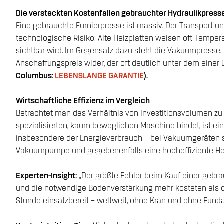
Die versteckten Kostenfallen gebrauchter Hydraulikpress
Eine gebrauchte Furnierpresse ist massiv. Der Transport u
technologische Risiko: Alte Heizplatten weisen oft Temper
sichtbar wird. Im Gegensatz dazu steht die Vakuumpresse.
Anschaffungspreis wider, der oft deutlich unter dem eine
Columbus:
LEBENSLANGE GARANTIE
).
Wirtschaftliche Effizienz im Vergleich
Betrachtet man das Verhältnis von Investitionsvolumen zu 
spezialisierten, kaum beweglichen Maschine bindet, ist ei
insbesondere der Energieverbrauch – bei Vakuumgeräten si
Vakuumpumpe und gegebenenfalls eine hocheffiziente He
Experten-Insight:
„Der größte Fehler beim Kauf einer gebra
und die notwendige Bodenverstärkung mehr kosteten als di
Stunde einsatzbereit – weltweit, ohne Kran und ohne Fund