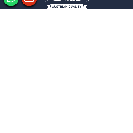
Impressum
Datenschutz
Datenschutzeinstellungen
COLUMBUS
NEWSLETTER
Melden Sie sich zu unserem Newsletter an
und verpassen Sie keine Neuigkeiten aus